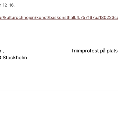
n 12–16.
ultur/kulturochnojen/konst/baskonsthall.4.757167ba180223
 ,
friimprofest på pla
0 Stockholm