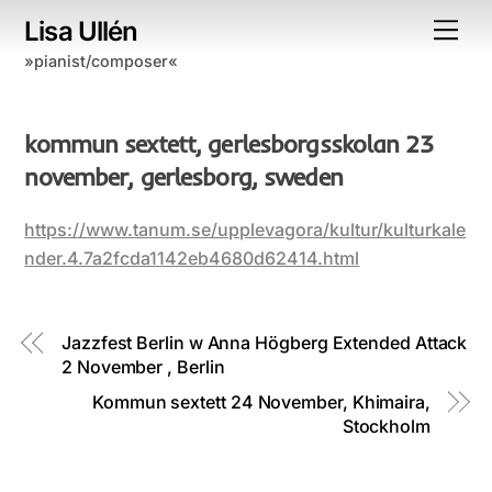
Skip
Lisa Ullén
Me
to
»pianist/composer«
content
kommun sextett, gerlesborgsskolan 23
november, gerlesborg, sweden
https://www.tanum.se/upplevagora/kultur/kulturkale
nder.4.7a2fcda1142eb4680d62414.html
Jazzfest Berlin w Anna Högberg Extended Attack
2 November , Berlin
Kommun sextett 24 November, Khimaira,
Stockholm