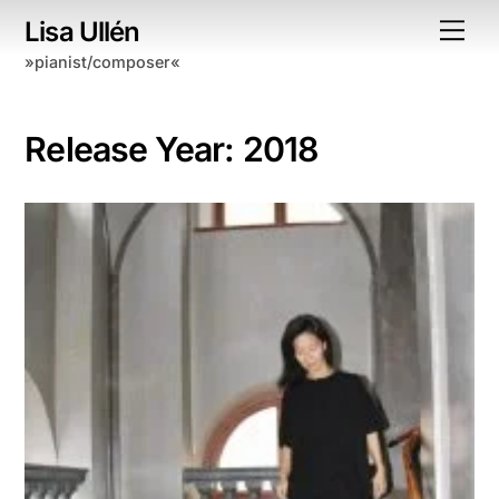
Skip
Lisa Ullén
Me
to
»pianist/composer«
content
Release Year:
2018